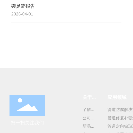
碳足迹报告
2026-04-01
关于我
应用领域
们
了解宝
管道防腐解决
力泰
公司简
管道修复补强
扫一扫关注我们
介
新品推
管道定向钻玻