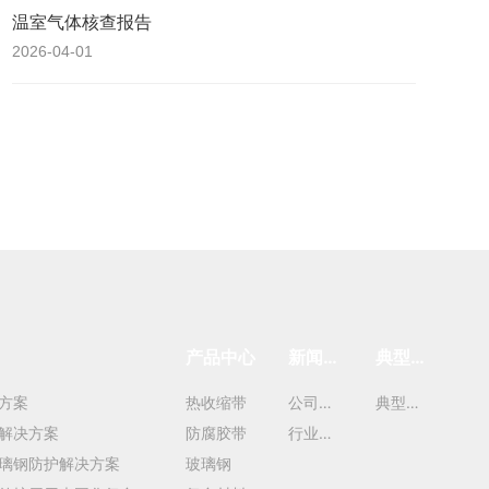
温室气体核查报告
2026-04-01
产品中心
新闻中
典型案
心
例
方案
热收缩带
公司新
典型案
解决方案
防腐胶带
闻
行业新
例
璃钢防护解决方案
玻璃钢
闻